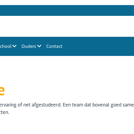
 school
Ouders
Contact
e
el ervaring of net afgestudeerd. Een team dat bovenal goed sa
tten.