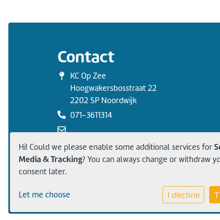
Contact
KC Op Zee
Hoogwakersbosstraat 22
2202 SP Noordwijk
071-3611314
directie.opzee@sophiascholen.nl
S
Hi! Could we please enable some additional services for
Media & Tracking
? You can always change or withdraw y
consent later.
I decline
T
Let me choose
Privacy statement
Cookie instellingen