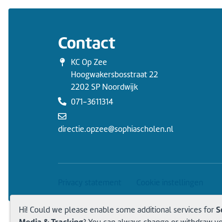
Contact
KC Op Zee
Hoogwakersbosstraat 22
2202 SP Noordwijk
071-3611314
directie.opzee@sophiascholen.nl
Privacy statement
Cookie instellingen
S
Hi! Could we please enable some additional services for
Media & Tracking